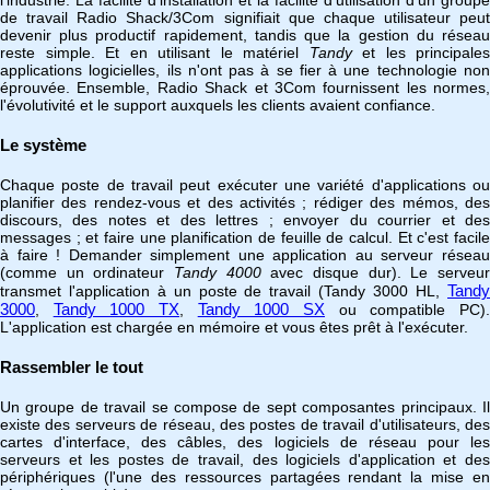
l'industrie. La facilité d'installation et la facilité d'utilisation d'un groupe
de travail Radio Shack/3Com signifiait que chaque utilisateur peut
devenir plus productif rapidement, tandis que la gestion du réseau
reste simple. Et en utilisant le matériel
Tandy
et les principales
applications logicielles, ils n'ont pas à se fier à une technologie non
éprouvée. Ensemble, Radio Shack et 3Com fournissent les normes,
l'évolutivité et le support auxquels les clients avaient confiance.
Le système
Chaque poste de travail peut exécuter une variété d'applications ou
planifier des rendez-vous et des activités ; rédiger des mémos, des
discours, des notes et des lettres ; envoyer du courrier et des
messages ; et faire une planification de feuille de calcul. Et c'est facile
à faire ! Demander simplement une application au serveur réseau
(comme un ordinateur
Tandy 4000
avec disque dur). Le serveu
Tandy
transmet l'application à un poste de travail (Tandy 3000 HL,
3000
Tandy 1000 TX
Tandy 1000 SX
,
,
ou compatible PC)
L'application est chargée en mémoire et vous êtes prêt à l'exécuter.
Rassembler le tout
Un groupe de travail se compose de sept composantes principaux. Il
existe des serveurs de réseau, des postes de travail d'utilisateurs, des
cartes d'interface, des câbles, des logiciels de réseau pour les
serveurs et les postes de travail, des logiciels d'application et des
périphériques (l'une des ressources partagées rendant la mise en