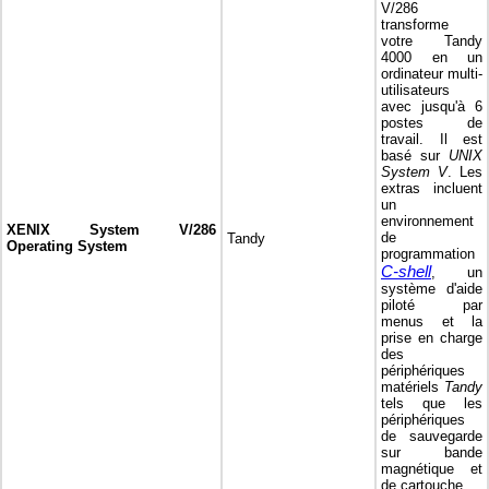
V/286
transforme
votre Tandy
4000 en un
ordinateur multi-
utilisateurs
avec jusqu'à 6
postes de
travail. Il est
basé sur
UNIX
System V
. Les
extras incluent
un
environnement
XENIX System V/286
de
Tandy
Operating System
programmation
C-shell
, un
système d'aide
piloté par
menus et la
prise en charge
des
périphériques
matériels
Tandy
tels que les
périphériques
de sauvegarde
sur bande
magnétique et
de cartouche.