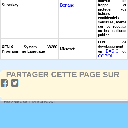
activité de
Borland
Superkey
frappe et
protéger vos
fichiers
confidentiels
sensibles, même
sur les réseaux
ou les babillards
publics.
Outil de
développement
XENIX System V/286
Microsoft
BASIC
Programming Language
en
ou
COBOL
.
PARTAGER CETTE PAGE SUR
Dernière mise à jour : Lundi, le 31 Mai 2021