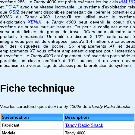
IBM PC
système 286. Le
Tandy 4000
est prêt à exécuter les logiciels
PC AT
et
avec une vitesse incroyable. Le système d'exploitation tel
OS/2
que
deviennent disponibles permettait de libérer le potentiel d
80386 du
Tandy 4000
. Lorsqu'il est utilisé avec le systèm
XENIX
d'exploitation
, le
Tandy 4000
peut devenir le coeur d'u
système de bureau multi-utilisateurs. On peut le configurer avec un
serveur de fichiers de groupe de travail
3Com
pour atteindre un
productivité maximale. Un unité de disque 3 1/2" haute capacité
intégré vous permet de entreposer jusqu'à 1,4 million de caractères
sur des disquettes de poche. Six emplacements
AT
et deu
emplacements
XT
vous offrent amplement d'espace pour l'extension
du système. Le
Tandy 4000
est également livré avec des ports série et
parallèle, un clavier amélioré à 101 touches et un verrou avec
mécanisme de verrouillage du châssis pour la protection du système.
Fiche technique
Voici les caractéristiques du «
Tandy 4000
» de «
Tandy Radio Shack
» :
Spécification
Description
Tandy Radio Shack
Fabricant
Modèle
Tandy 4000