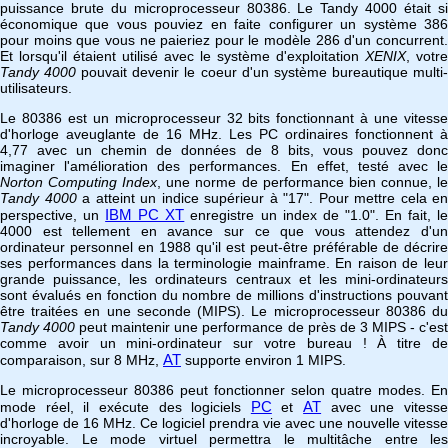
puissance brute du microprocesseur 80386. Le Tandy 4000 était si
économique que vous pouviez en faite configurer un système 386
pour moins que vous ne paieriez pour le modèle 286 d'un concurrent.
Et lorsqu'il étaient utilisé avec le système d'exploitation
XENIX
, votre
Tandy 4000
pouvait devenir le coeur d'un système bureautique multi
utilisateurs.
Le 80386 est un microprocesseur 32 bits fonctionnant à une vitesse
d'horloge aveuglante de 16 MHz. Les PC ordinaires fonctionnent à
4,77 avec un chemin de données de 8 bits, vous pouvez donc
imaginer l'amélioration des performances. En effet, testé avec le
Norton Computing Index
, une norme de performance bien connue, l
Tandy 4000
a atteint un indice supérieur à "17". Pour mettre cela en
IBM PC XT
perspective, un
enregistre un index de "1.0". En fait, l
4000 est tellement en avance sur ce que vous attendez d'un
ordinateur personnel en 1988 qu'il est peut-être préférable de décrire
ses performances dans la terminologie mainframe. En raison de leur
grande puissance, les ordinateurs centraux et les mini-ordinateurs
sont évalués en fonction du nombre de millions d'instructions pouvant
être traitées en une seconde (MIPS). Le microprocesseur 80386 du
Tandy 4000
peut maintenir une performance de près de 3 MIPS - c'es
comme avoir un mini-ordinateur sur votre bureau ! À titre de
AT
comparaison, sur 8 MHz,
supporte environ 1 MIPS.
Le microprocesseur 80386 peut fonctionner selon quatre modes. En
PC
AT
mode réel, il exécute des logiciels
et
avec une vitess
d'horloge de 16 MHz. Ce logiciel prendra vie avec une nouvelle vitesse
incroyable. Le mode virtuel permettra le multitâche entre les