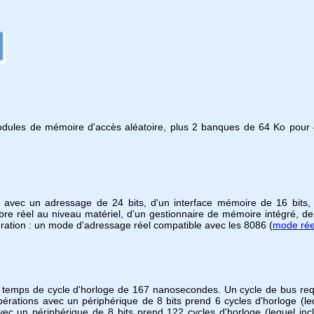
odules de mémoire d'accès aléatoire, plus 2 banques de 64 Ko pour
avec un adressage de 24 bits, d'un interface mémoire de 16 bits,
nombre réel au niveau matériel, d'un gestionnaire de mémoire intégré
ration : un mode d'adressage réel compatible avec les 8086 (
mode rée
n temps de cycle d'horloge de 167 nanosecondes. Un cycle de bus re
rations avec un périphérique de 8 bits prend 6 cycles d'horloge (lequ
c un périphérique de 8 bits prend 122 cycles d'horloge (lequel incl