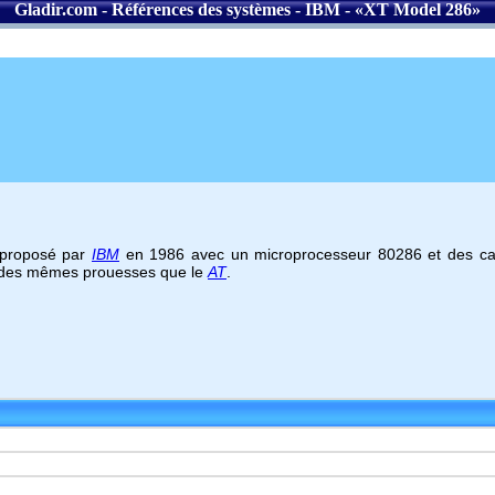
Gladir.com
-
Références des systèmes
-
IBM
- «
XT Model 286
»
 proposé par
IBM
en 1986 avec un microprocesseur 80286 et des car
 des mêmes prouesses que le
AT
.