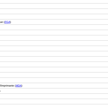
ue (
EGA
)
'imprimante (
MDA
)
)