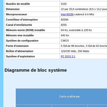
Numéro de modèle
5162
Dimension
22 par 33,8 centimètres (8,5 x 13,2 po
Microprocesseur
Intel 80286
cadencé à 6 Mhz
Contrôleur d'interruption
8259A
Canal d'entrée/sortie
8255
Mémoire morte (ROM) installée
64 Ko, extensible à 128 Ko
Mémoire vive installée
640 Ko
Système de configuration
CMOS
Fente d'extension
5 ISA de 98 broches, 3 ISA de 62 broch
Boîtier d'alimentation
115/230 Volts, 156 Watts
Système d'exploitation
PC DOS 3.1
Diagramme de bloc système