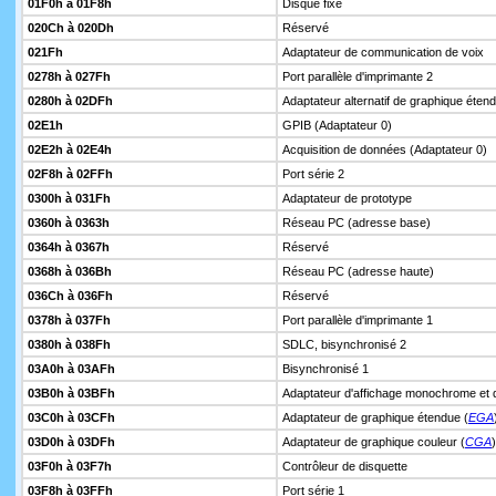
01F0h à 01F8h
Disque fixe
020Ch à 020Dh
Réservé
021Fh
Adaptateur de communication de voix
0278h à 027Fh
Port parallèle d'imprimante 2
0280h à 02DFh
Adaptateur alternatif de graphique étend
02E1h
GPIB (Adaptateur 0)
02E2h à 02E4h
Acquisition de données (Adaptateur 0)
02F8h à 02FFh
Port série 2
0300h à 031Fh
Adaptateur de prototype
0360h à 0363h
Réseau PC (adresse base)
0364h à 0367h
Réservé
0368h à 036Bh
Réseau PC (adresse haute)
036Ch à 036Fh
Réservé
0378h à 037Fh
Port parallèle d'imprimante 1
0380h à 038Fh
SDLC, bisynchronisé 2
03A0h à 03AFh
Bisynchronisé 1
03B0h à 03BFh
Adaptateur d'affichage monochrome et d
03C0h à 03CFh
Adaptateur de graphique étendue (
EGA
03D0h à 03DFh
Adaptateur de graphique couleur (
CGA
)
03F0h à 03F7h
Contrôleur de disquette
03F8h à 03FFh
Port série 1