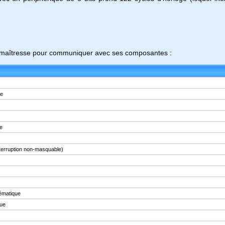
carte maîtresse pour communiquer avec ses composantes :
re
se
terruption non-masquable)
ématique
que