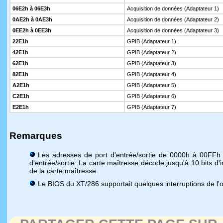
06E2h à 06E3h
Acquisition de données (Adaptateur 1)
0AE2h à 0AE3h
Acquisition de données (Adaptateur 2)
0EE2h à 0EE3h
Acquisition de données (Adaptateur 3)
22E1h
GPIB (Adaptateur 1)
42E1h
GPIB (Adaptateur 2)
62E1h
GPIB (Adaptateur 3)
82E1h
GPIB (Adaptateur 4)
A2E1h
GPIB (Adaptateur 5)
C2E1h
GPIB (Adaptateur 6)
E2E1h
GPIB (Adaptateur 7)
Remarques
Les adresses de port d'entrée/sortie de 0000h à 00FFh 
d'entrée/sortie. La carte maîtresse décode jusqu'à 10 bits d'i
de la carte maîtresse.
Le BIOS du XT/286 supportait quelques interruptions de l'