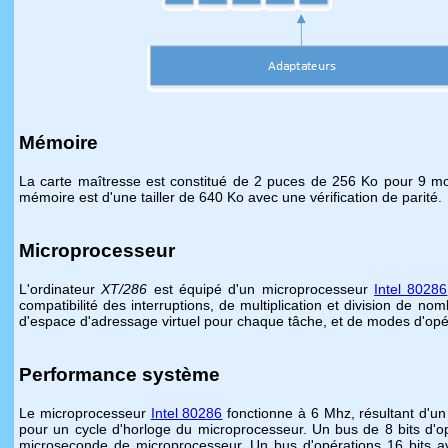
Mémoire
La carte maîtresse est constitué de 2 puces de 256 Ko pour 9 m
mémoire est d'une tailler de 640 Ko avec une vérification de parité.
Microprocesseur
L'ordinateur
XT/286
est équipé d'un microprocesseur
Intel 80286
compatibilité des interruptions, de multiplication et division de 
d'espace d'adressage virtuel pour chaque tâche, et de modes d'opé
Performance système
Le microprocesseur
Intel 80286
fonctionne à 6 Mhz, résultant d'u
pour un cycle d'horloge du microprocesseur. Un bus de 8 bits d'opé
microseconde de microprocesseur. Un bus d'opérations 16 bits ave