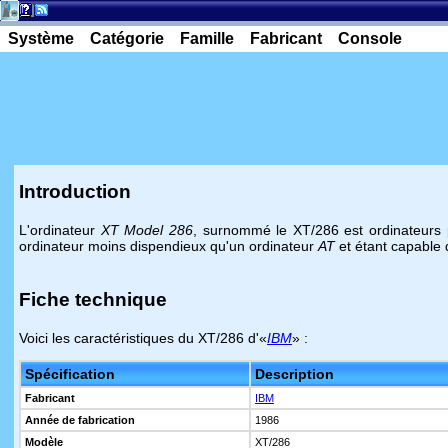
Système
Catégorie
Famille
Fabricant
Console
Introduction
L'ordinateur
XT Model 286
, surnommé le XT/286 est ordinateurs
ordinateur moins dispendieux qu'un ordinateur
AT
et étant capable
Fiche technique
Voici les caractéristiques du XT/286 d'«
IBM
» :
Spécification
Description
Fabricant
IBM
Année de fabrication
1986
Modèle
XT/286