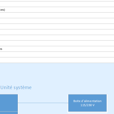
uces)
es