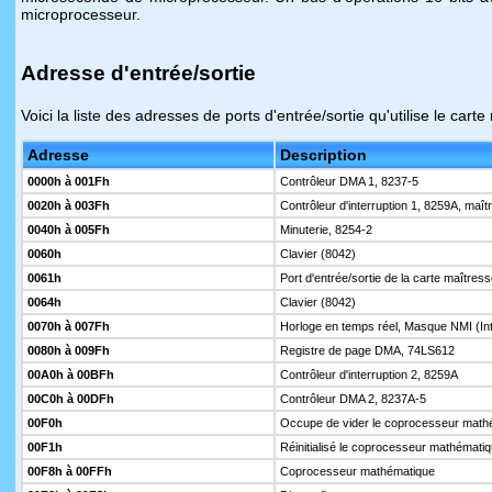
microprocesseur.
Adresse d'entrée/sortie
Voici la liste des adresses de ports d'entrée/sortie qu'utilise le 
Adresse
Description
0000h à 001Fh
Contrôleur DMA 1, 8237-5
0020h à 003Fh
Contrôleur d'interruption 1, 8259A, maît
0040h à 005Fh
Minuterie, 8254-2
0060h
Clavier (8042)
0061h
Port d'entrée/sortie de la carte maîtres
0064h
Clavier (8042)
0070h à 007Fh
Horloge en temps réel, Masque NMI (In
0080h à 009Fh
Registre de page DMA, 74LS612
00A0h à 00BFh
Contrôleur d'interruption 2, 8259A
00C0h à 00DFh
Contrôleur DMA 2, 8237A-5
00F0h
Occupe de vider le coprocesseur math
00F1h
Réinitialisé le coprocesseur mathémati
00F8h à 00FFh
Coprocesseur mathématique