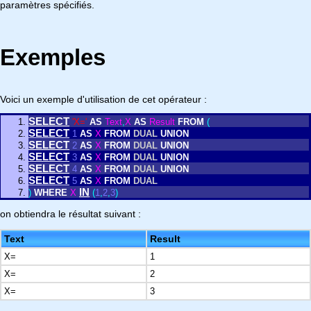
paramètres spécifiés.
Exemples
Voici un exemple d'utilisation de cet opérateur :
SELECT
'X='
AS
Text
,
X
AS
Result
FROM
(
SELECT
1
AS
X
FROM
DUAL
UNION
SELECT
2
AS
X
FROM
DUAL
UNION
SELECT
3
AS
X
FROM
DUAL
UNION
SELECT
4
AS
X
FROM
DUAL
UNION
SELECT
5
AS
X
FROM
DUAL
IN
)
WHERE
X
(
1
,
2
,
3
)
on obtiendra le résultat suivant :
Text
Result
X=
1
X=
2
X=
3