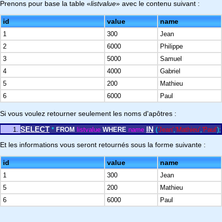
Prenons pour base la table «
listvalue
» avec le contenu suivant :
id
value
name
1
300
Jean
2
6000
Philippe
3
5000
Samuel
4
4000
Gabriel
5
200
Mathieu
6
6000
Paul
Si vous voulez retourner seulement les noms d'apôtres :
SELECT
IN
*
FROM
listvalue
WHERE
name
(
'Jean'
,
'Mathieu'
,
'Paul'
)
;
Et les informations vous seront retournés sous la forme suivante :
id
value
name
1
300
Jean
5
200
Mathieu
6
6000
Paul