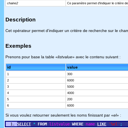
chaine2
Ce paramètre permet d'indiquer le critère 
Description
Cet opérateur permet d'indiquer un critère de recherche sur le cham
Exemples
Prenons pour base la table «
listvalue
» avec le contenu suivant :
id
value
1
300
2
6000
3
5000
4
4000
5
200
6
6000
Si vous voulez retourner seulement les noms finissant par «
el
» :
SELECT
*
FROM
listvalue
WHERE
name
LIKE
'%el'
;