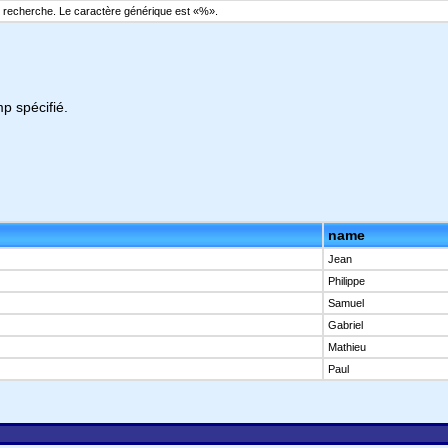
de recherche. Le caractère générique est «%».
p spécifié.
name
Jean
Philippe
Samuel
Gabriel
Mathieu
Paul