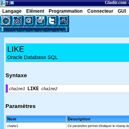
Gladir.com
Langage
Elément
Programmation
Connecteur
GUI
LIKE
Oracle Database SQL
Syntaxe
LIKE
chaine1
chaine2
Paramètres
Nom
Description
chaine1
Ce paramètre permet d'indiquer le champ dans