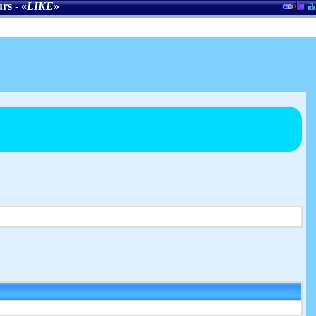
urs
- «
LIKE
»