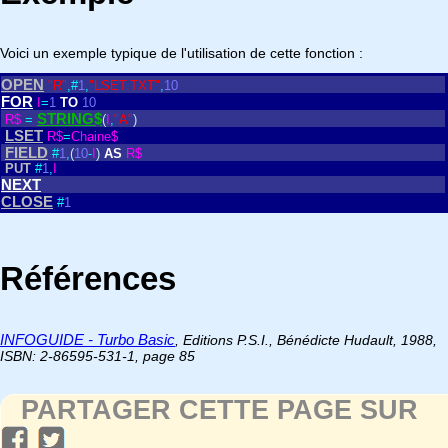
Voici un exemple typique de l'utilisation de cette fonction :
OPEN
"R"
,
#
1
,
"LSET.TXT"
,
10
FOR
I
=
1
TO
10
STRING$
R$
=
(
I
,
"A"
)
LSET
R$
=
Chaine$
FIELD
#
1
,
(
10
-
I
)
AS
R$
PUT
#
1
,
I
NEXT
CLOSE
#
1
Références
INFOGUIDE - Turbo Basic
, Editions P.S.I., Bénédicte Hudault, 1988,
ISBN: 2-86595-531-1, page 85
PARTAGER CETTE PAGE SUR