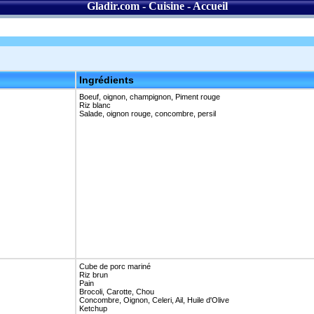
Gladir.com
-
Cuisine
-
Accueil
Ingrédients
Boeuf, oignon, champignon, Piment rouge
Riz blanc
Salade, oignon rouge, concombre, persil
Cube de porc mariné
Riz brun
Pain
Brocoli, Carotte, Chou
Concombre, Oignon, Celeri, Ail, Huile d'Olive
Ketchup