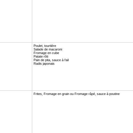
Poulet, tourtière
Salade de macaroni
Fromage en cube
Patate rôti
Pain de pita, sauce à l'ail
Radis japonais
Frites, Fromage en grain ou Fromage râpé, sauce à poutine