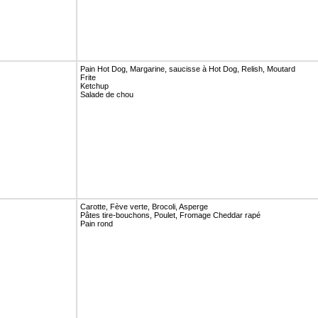
Pain Hot Dog, Margarine, saucisse à Hot Dog, Relish, Moutard
Frite
Ketchup
Salade de chou
Carotte, Fève verte, Brocoli, Asperge
Pâtes tire-bouchons, Poulet, Fromage Cheddar rapé
Pain rond