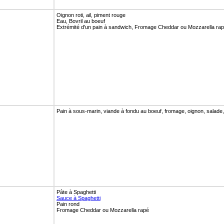
Oignon roti, ail, piment rouge
Eau, Bovril au boeuf
Extrémité d'un pain à sandwich, Fromage Cheddar ou Mozzarella rapé
Pain à sous-marin, viande à fondu au boeuf, fromage, oignon, salade
Pâte à Spaghetti
Sauce à Spaghetti
Pain rond
Fromage Cheddar ou Mozzarella rapé