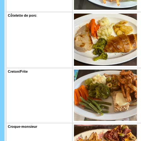
Côtelette de porc
Creton/Frite
Croque-monsieur