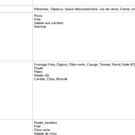
Pétoncles, Tabasco, Sauce Worcestershire, Jus de citron, Farine, ch
Pizza
Frite
Salade aux carottes
Ketchup
Fromage Feta, Oignon, Olive verte, Courge, Tomate, Persil, Huile d'Ol
Poulet
Pâtes
Patate rôti
Carotte, Chou, Brocolli
Poulet, tourtière
Frite
Fève verte
Salade de chou