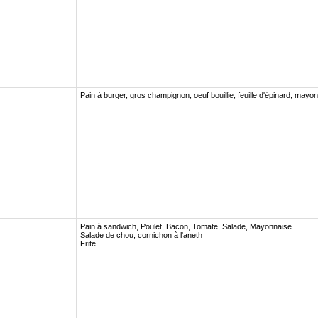
Pain à burger, gros champignon, oeuf bouillie, feuille d'épinard, may
Pain à sandwich, Poulet, Bacon, Tomate, Salade, Mayonnaise
Salade de chou, cornichon à l'aneth
Frite