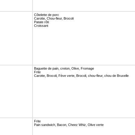
Côtelette de porc
Carotte, Chou-fleur, Brocoli
Patate rôti
Croissant
Baguette de pain, creton, Olive, Fromage
Frite
Carotte, Brocoli, Fève verte, Brocoli, chou-fleur, chou de Bruxelle
Frite
Pain sandwich, Bacon, Cheez Whiz, Olive verte