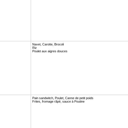
Navet, Carotte, Brocoli
Riz
Poulet aux aigres douces
Pain sandwitch, Poulet, Canne de petit poids
Frites, fromage râpé, sauce à Poutine