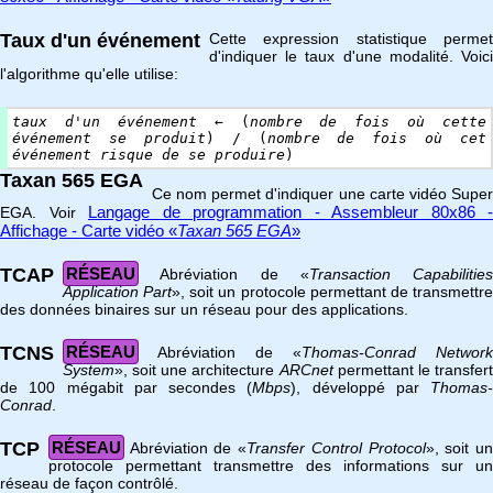
Taux d'un événement
Cette expression statistique permet
d'indiquer le taux d'une modalité. Voici
l'algorithme qu'elle utilise:
taux d'un événement
← (
nombre de fois où cette
événement se produit
) / (
nombre de fois où cet
événement risque de se produire
)
Taxan 565 EGA
Ce nom permet d'indiquer une carte vidéo Super
Langage de programmation - Assembleur 80x86 -
EGA. Voir
Affichage - Carte vidéo «
Taxan 565 EGA
»
TCAP
RÉSEAU
Abréviation de «
Transaction Capabilities
Application Part
», soit un protocole permettant de transmettr
des données binaires sur un réseau pour des applications.
TCNS
RÉSEAU
Abréviation de «
Thomas-Conrad Network
System
», soit une architecture
ARCnet
permettant le transfer
de 100 mégabit par secondes (
Mbps
), développé par
Thomas-
Conrad
.
TCP
RÉSEAU
Abréviation de «
Transfer Control Protocol
», soit u
protocole permettant transmettre des informations sur un
réseau de façon contrôlé.