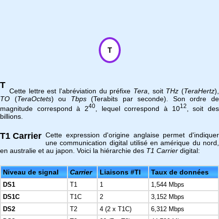
T
T
Cette lettre est l'abréviation du préfixe
Tera
, soit
THz
(
TeraHertz
)
TO
(
TeraOctets
) ou
Tbps
(Terabits par seconde). Son ordre d
40
12
magnitude correspond à 2
, lequel correspond à 10
, soit de
billions.
T1 Carrier
Cette expression d'origine anglaise permet d'indiquer
une communication digital utilisé en amérique du nord,
en australie et au japon. Voici la hiérarchie des
T1 Carrier
digital:
Niveau de signal
Carrier
Liaisons #TI
Taux de données
DS1
T1
1
1,544 Mbps
DS1C
T1C
2
3,152 Mbps
DS2
T2
4 (2 x T1C)
6,312 Mbps