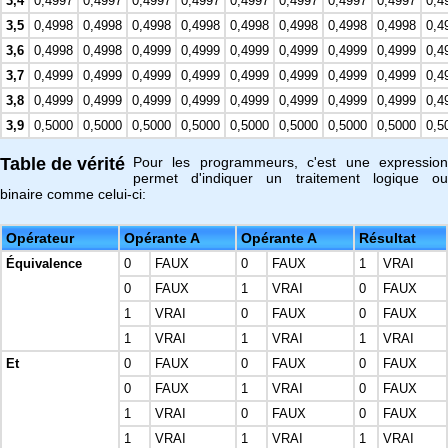
3,4
0,4997
0,4997
0,4997
0,4997
0,4997
0,4997
0,4997
0,4997
0,4
3,5
0,4998
0,4998
0,4998
0,4998
0,4998
0,4998
0,4998
0,4998
0,4
3,6
0,4998
0,4998
0,4999
0,4999
0,4999
0,4999
0,4999
0,4999
0,4
3,7
0,4999
0,4999
0,4999
0,4999
0,4999
0,4999
0,4999
0,4999
0,4
3,8
0,4999
0,4999
0,4999
0,4999
0,4999
0,4999
0,4999
0,4999
0,4
3,9
0,5000
0,5000
0,5000
0,5000
0,5000
0,5000
0,5000
0,5000
0,5
Table de vérité
Pour les programmeurs, c'est une expression
permet d'indiquer un traitement logique ou
binaire comme celui-ci:
Opérateur
Opérante A
Opérante A
Résultat
Équivalence
0
FAUX
0
FAUX
1
VRAI
0
FAUX
1
VRAI
0
FAUX
1
VRAI
0
FAUX
0
FAUX
1
VRAI
1
VRAI
1
VRAI
Et
0
FAUX
0
FAUX
0
FAUX
0
FAUX
1
VRAI
0
FAUX
1
VRAI
0
FAUX
0
FAUX
1
VRAI
1
VRAI
1
VRAI