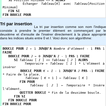
SI
ALORS
Position Minimum
<>
K
Échanger
Tableau
[
K
] avec
Tableau
[
Position
Minimum
]
FIN SI
FIN BOUCLE POUR
Tri par insertion
La tri par insertion comme son nom l'indique
consiste à prendre le premier élément en commençant par le
deuxième et d'ensuite de l'insérer directement à la place approprié
dans les indices situés entre 0 et
I
. Voici donc son algorithme:
BOUCLE POUR
JUSQU'A
PAS
I
← 1
Nombre d'élément
- 1
1
FAIRE
BOUCLE
POUR
JUSQU'A
PAS
FAIRE
J
← 0
I
- 1
1
SI
ALORS
Tableau
[
I
] <=
Tableau
[
J
]
Temporaire
←
Tableau
[
I
] * L'élément
à
insérer
BOUCLE POUR
JUSQU'A
PAS
FAIRE
K
←
I
- 1
J
-1
* Faire de la place.
Tableau
[
K
+ 1 ] ←
Tableau
[
K
]
FIN POUR
Tableau
[
J
] ←
Temporaire
* Insère
l'élément.
QUITTER BOUCLE
* Fin de la deuxième boucle.
FIN SI
FIN BOUCLE POUR
FIN BOUCLE POUR