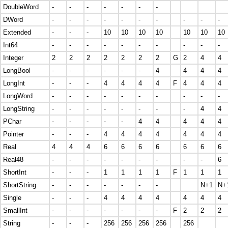
DoubleWord
-
-
-
-
-
-
-
DWord
-
-
-
-
-
-
-
-
-
-
Extended
-
-
-
10
10
10
10
10
10
10
Int64
-
-
-
-
-
-
-
-
-
-
Integer
2
2
2
2
2
2
2
G
2
4
4
LongBool
-
-
-
-
-
-
4
4
4
4
LongInt
-
-
-
4
4
4
4
F
4
4
4
LongWord
-
-
-
-
-
-
-
-
-
-
LongString
-
-
-
-
-
-
-
-
4
4
PChar
-
-
-
-
-
4
4
4
4
4
Pointer
-
-
-
4
4
4
4
4
4
4
Real
4
4
4
6
6
6
6
6
6
6
Real48
-
-
-
-
-
-
-
-
-
6
ShortInt
-
-
-
1
1
1
1
F
1
1
1
ShortString
-
-
-
-
-
-
-
N+1
N+
Single
-
-
-
4
4
4
4
4
4
4
SmallInt
-
-
-
-
-
-
-
F
2
2
2
String
-
-
-
256
256
256
256
256