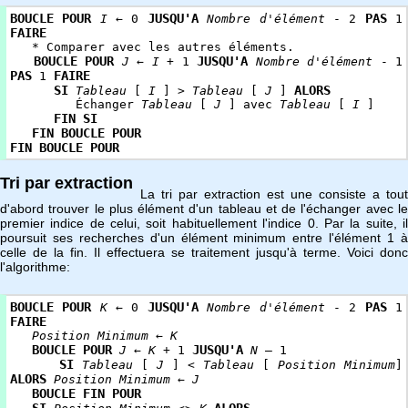
BOUCLE
POUR
JUSQU'A
PAS
I
← 0
Nombre d'élément
- 2
1
FAIRE
* Comparer avec les autres éléments.
BOUCLE
POUR
JUSQU'A
J
←
I
+ 1
Nombre d'élément
- 1
PAS
FAIRE
1
SI
ALORS
Tableau
[
I
] >
Tableau
[
J
]
Échanger
Tableau
[
J
] avec
Tableau
[
I
]
FIN
SI
FIN BOUCLE POUR
FIN BOUCLE POUR
Tri par extraction
La tri par extraction est une consiste a tout
d'abord trouver le plus élément d'un tableau et de l'échanger avec le
premier indice de celui, soit habituellement l'indice 0. Par la suite, il
poursuit ses recherches d'un élément minimum entre l'élément 1 à
celle de la fin. Il effectuera se traitement jusqu'à terme. Voici donc
l'algorithme:
BOUCLE POUR
JUSQU'A
PAS
K
← 0
Nombre d'élément
- 2
1
FAIRE
Position Minimum
←
K
BOUCLE POUR
JUSQU'A
J
←
K
+ 1
N
– 1
SI
Tableau
[
J
] <
Tableau
[
Position Minimum
]
ALORS
Position Minimum
←
J
BOUCLE FIN POUR