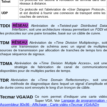
Telnet
réseaux à distance.
Ce protocole est l'abréviation de «
User Datagram Protocol
»,
UDP
et est destiné à fournir une connexion de transport entre les
couches de services.
TDDI
RÉSEAU
Abréviation de «
Twisted-pair Distributed Data
Interface
», soit une architecture réseau permettant un
FDDI
et
les protocoles sur une paire torsadée, basé sur un câble de cuivre.
TDM
RÉSEAU
Abréviation de «
Time Division Multiplexing
», soit
une transmission de schéma avec un signal de multiples
sources de transmission par allocation de tranches de temps lors de
chaque séquence de signaux.
TDMA
Abréviation de «
Time Division Multiple Access
», soit un
stratégie de fabrication de canal de communications
disponibles pour de multiples parties de temps.
TDR
Abréviation de «
Time Domain Reflectometry
», soit une
méthode de diagnostique dans lequel un signal d'amplitude et
de durée connu sont envoyés le long d'un tronçon de câble.
Tecmar VGA/AD
Ce nom permet d'indiquer une carte vidéo
Langage de programmation -
Super VGA. Voir
Assembleur 80x86 - Affichage - Carte vidéo «
Tecmar VGA/AD
»