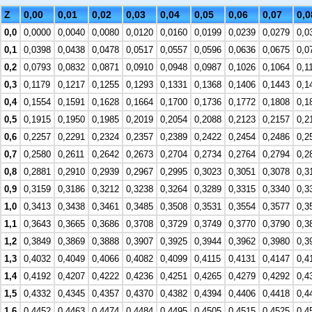
Z
0,00
0,01
0,02
0,03
0,04
0,05
0,06
0,07
0,0
0,0
0,0000
0,0040
0,0080
0,0120
0,0160
0,0199
0,0239
0,0279
0,0
0,1
0,0398
0,0438
0,0478
0,0517
0,0557
0,0596
0,0636
0,0675
0,0
0,2
0,0793
0,0832
0,0871
0,0910
0,0948
0,0987
0,1026
0,1064
0,1
0,3
0,1179
0,1217
0,1255
0,1293
0,1331
0,1368
0,1406
0,1443
0,1
0,4
0,1554
0,1591
0,1628
0,1664
0,1700
0,1736
0,1772
0,1808
0,1
0,5
0,1915
0,1950
0,1985
0,2019
0,2054
0,2088
0,2123
0,2157
0,2
0,6
0,2257
0,2291
0,2324
0,2357
0,2389
0,2422
0,2454
0,2486
0,2
0,7
0,2580
0,2611
0,2642
0,2673
0,2704
0,2734
0,2764
0,2794
0,2
0,8
0,2881
0,2910
0,2939
0,2967
0,2995
0,3023
0,3051
0,3078
0,3
0,9
0,3159
0,3186
0,3212
0,3238
0,3264
0,3289
0,3315
0,3340
0,3
1,0
0,3413
0,3438
0,3461
0,3485
0,3508
0,3531
0,3554
0,3577
0,3
1,1
0,3643
0,3665
0,3686
0,3708
0,3729
0,3749
0,3770
0,3790
0,3
1,2
0,3849
0,3869
0,3888
0,3907
0,3925
0,3944
0,3962
0,3980
0,3
1,3
0,4032
0,4049
0,4066
0,4082
0,4099
0,4115
0,4131
0,4147
0,4
1,4
0,4192
0,4207
0,4222
0,4236
0,4251
0,4265
0,4279
0,4292
0,4
1,5
0,4332
0,4345
0,4357
0,4370
0,4382
0,4394
0,4406
0,4418
0,4
1,6
0,4452
0,4463
0,4474
0,4484
0,4495
0,4505
0,4515
0,4525
0,4