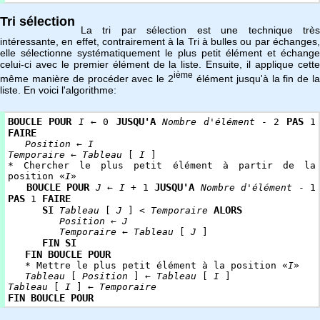
Tri sélection
La tri par sélection est une technique très
intéressante, en effet, contrairement à la Tri à bulles ou par échanges,
elle sélectionne systématiquement le plus petit élément et échange
celui-ci avec le premier élément de la liste. Ensuite, il applique cette
ième
même manière de procéder avec le 2
élément jusqu'à la fin de la
liste. En voici l'algorithme:
BOUCLE
POUR
JUSQU'A
PAS
I
← 0
Nombre d'élément
- 2
1
FAIRE
Position
←
I
Temporaire
←
Tableau
[
I
]
* Chercher le plus petit élément à partir de la
position «
I
»
BOUCLE
POUR
JUSQU'A
J
←
I
+ 1
Nombre d'élément
- 1
PAS
FAIRE
1
SI
ALORS
Tableau
[
J
] <
Temporaire
Position
←
J
Temporaire
←
Tableau
[
J
]
FIN SI
FIN BOUCLE POUR
* Mettre le plus petit élément à la position «
I
»
Tableau
[
Position
] ←
Tableau
[
I
]
Tableau
[
I
] ←
Temporaire
FIN BOUCLE POUR