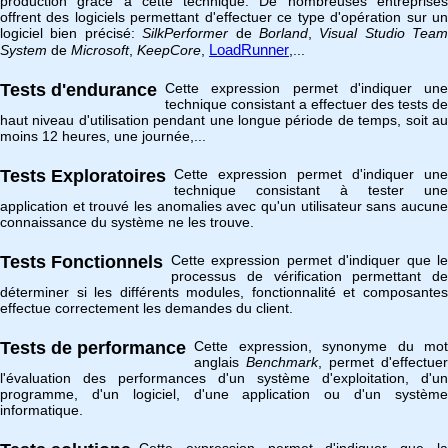
production grâce à cette technique. De nombreuses entreprises
offrent des logiciels permettant d'effectuer ce type d'opération sur un
logiciel bien précisé:
SilkPerformer
de
Borland
,
Visual Studio Team
LoadRunner
System
de
Microsoft
,
KeepCore
,
,...
Tests d'endurance
Cette expression permet d'indiquer une
technique consistant a effectuer des tests de
haut niveau d'utilisation pendant une longue période de temps, soit au
moins 12 heures, une journée,...
Tests Exploratoires
Cette expression permet d'indiquer une
technique consistant à tester une
application et trouvé les anomalies avec qu'un utilisateur sans aucune
connaissance du système ne les trouve.
Tests Fonctionnels
Cette expression permet d'indiquer que le
processus de vérification permettant de
déterminer si les différents modules, fonctionnalité et composantes
effectue correctement les demandes du client.
Tests de performance
Cette expression, synonyme du mot
anglais
Benchmark
, permet d'effectuer
l'évaluation des performances d'un système d'exploitation, d'un
programme, d'un logiciel, d'une application ou d'un système
informatique.
Cette expression permet d'indiquer que la