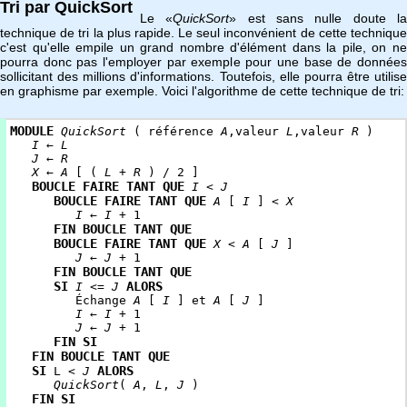
Tri par QuickSort
Le «
QuickSort
» est sans nulle doute l
technique de tri la plus rapide. Le seul inconvénient de cette technique
c'est qu'elle empile un grand nombre d'élément dans la pile, on ne
pourra donc pas l'employer par exemple pour une base de données
sollicitant des millions d'informations. Toutefois, elle pourra être utilise
en graphisme par exemple. Voici l'algorithme de cette technique de tri:
MODULE
QuickSort
( référence
A
,valeur
L
,valeur
R
)
I
←
L
J
←
R
X
←
A
[ (
L
+
R
) / 2 ]
BOUCLE FAIRE TANT QUE
I
<
J
BOUCLE FAIRE TANT QUE
A
[
I
] <
X
I
←
I
+ 1
FIN BOUCLE TANT QUE
BOUCLE FAIRE TANT QUE
X
<
A
[
J
]
J
←
J
+ 1
FIN BOUCLE TANT QUE
SI
ALORS
I
<=
J
Échange
A
[
I
] et
A
[
J
]
I
←
I
+ 1
J
←
J
+ 1
FIN SI
FIN BOUCLE TANT QUE
SI
ALORS
L <
J
QuickSort
(
A
,
L
,
J
)
FIN SI