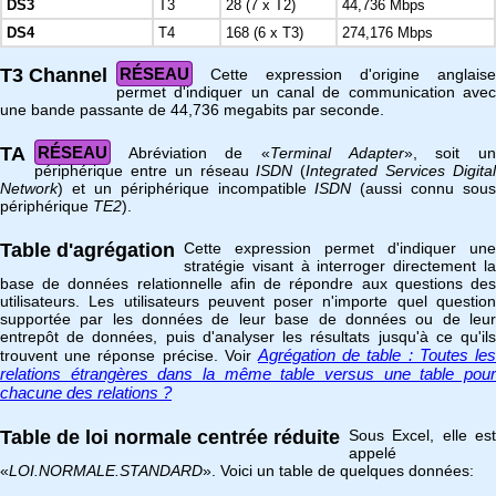
DS3
T3
28 (7 x T2)
44,736 Mbps
DS4
T4
168 (6 x T3)
274,176 Mbps
T3 Channel
RÉSEAU
Cette expression d'origine anglaise
permet d'indiquer un canal de communication avec
une bande passante de 44,736 megabits par seconde.
TA
RÉSEAU
Abréviation de «
Terminal Adapter
», soit u
périphérique entre un réseau
ISDN
(
Integrated Services Digita
Network
) et un périphérique incompatible
ISDN
(aussi connu sous
périphérique
TE2
).
Table d'agrégation
Cette expression permet d'indiquer une
stratégie visant à interroger directement la
base de données relationnelle afin de répondre aux questions des
utilisateurs. Les utilisateurs peuvent poser n'importe quel question
supportée par les données de leur base de données ou de leur
entrepôt de données, puis d'analyser les résultats jusqu'à ce qu'ils
Agrégation de table : Toutes les
trouvent une réponse précise. Voir
relations étrangères dans la même table versus une table pour
chacune des relations ?
Table de loi normale centrée réduite
Sous Excel, elle est
appelé
«
LOI.NORMALE.STANDARD
». Voici un table de quelques données: