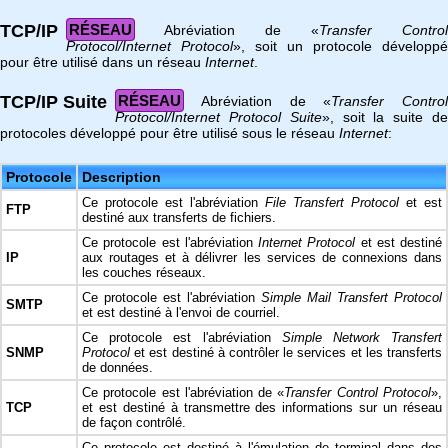
TCP/IP
RÉSEAU
Abréviation de «
Transfer Control
Protocol/Internet Protocol
», soit un protocole développé
pour être utilisé dans un réseau
Internet
.
TCP/IP Suite
RÉSEAU
Abréviation de «
Transfer Control
Protocol/Internet Protocol Suite
», soit la suite d
protocoles développé pour être utilisé sous le réseau
Internet
:
Protocole
Description
Ce protocole est l'abréviation
File Transfert Protocol
et est
FTP
destiné aux transferts de fichiers.
Ce protocole est l'abréviation
Internet Protocol
et est destiné
IP
aux routages et à délivrer les services de connexions dans
les couches réseaux.
Ce protocole est l'abréviation
Simple Mail Transfert Protocol
SMTP
et est destiné à l'envoi de courriel.
Ce protocole est l'abréviation
Simple Network Transfert
SNMP
Protocol
et est destiné à contrôler le services et les transferts
de données.
Ce protocole est l'abréviation de «
Transfer Control Protocol
»,
TCP
et est destiné à transmettre des informations sur un réseau
de façon contrôlé.
Ce protocole est destiné à l'émulation de terminal dans des