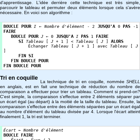
d'apprentissage. L'idée derrière cette technique est très simple,
parcourir le tableau et permuter deux éléments lorsque cela s'avère
nécessaire. En voici son algorithme :
BOUCLE
POUR
JUSQU'A
PAS
I
←
Nombre d'élément
- 2
0
-1
FAIRE
BOUCLE
POUR
JUSQU'A
PAS
FAIRE
J
← 0
I
1
SI
ALORS
Tableau
[
J
+ 1 ] <
Tableau
[
J
]
Échanger
Tableau
[
J
+ 1 ] avec
Tableau
[
J
]
FIN SI
FIN BOUCLE POUR
FIN BOUCLE POUR
Tri en coquille
La technique de tri en coquille, nommée
SHELL
en anglais, est en fait une technique de réduction du nombre de
comparaison a effectuer pour trier un tableau. Comment si prend-on?
C'est simple, la comparaison s'effectue entre 2 éléments séparer par
un écart égal (au départ) à la moitié de la taille du tableau. Ensuite, la
comparaison s'effectue entre des éléments séparées par un écart égal
au nombre d'élément du tableau divisée par 4. Lorsque l'écart atteint
finalement 1, la tri est terminer.
Écart
←
Nombre d'élément
BOUCLE FAIRE
Écart
←
Écart
/ 2