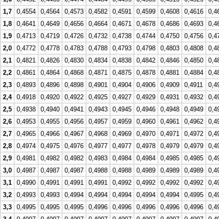
1,7
0,4554
0,4564
0,4573
0,4582
0,4591
0,4599
0,4608
0,4616
0,4
1,8
0,4641
0,4649
0,4656
0,4664
0,4671
0,4678
0,4686
0,4693
0,4
1,9
0,4713
0,4719
0,4726
0,4732
0,4738
0,4744
0,4750
0,4756
0,4
2,0
0,4772
0,4778
0,4783
0,4788
0,4793
0,4798
0,4803
0,4808
0,4
2,1
0,4821
0,4826
0,4830
0,4834
0,4838
0,4842
0,4846
0,4850
0,4
2,2
0,4861
0,4864
0,4868
0,4871
0,4875
0,4878
0,4881
0,4884
0,4
2,3
0,4893
0,4896
0,4898
0,4901
0,4904
0,4906
0,4909
0,4911
0,4
2,4
0,4918
0,4920
0,4922
0,4925
0,4927
0,4929
0,4931
0,4932
0,4
2,5
0,4938
0,4940
0,4941
0,4943
0,4945
0,4946
0,4948
0,4949
0,4
2,6
0,4953
0,4955
0,4956
0,4957
0,4959
0,4960
0,4961
0,4962
0,4
2,7
0,4965
0,4966
0,4967
0,4968
0,4969
0,4970
0,4971
0,4972
0,4
2,8
0,4974
0,4975
0,4976
0,4977
0,4977
0,4978
0,4979
0,4979
0,4
2,9
0,4981
0,4982
0,4982
0,4983
0,4984
0,4984
0,4985
0,4985
0,4
3,0
0,4987
0,4987
0,4987
0,4988
0,4988
0,4989
0,4989
0,4989
0,4
3,1
0,4990
0,4991
0,4991
0,4991
0,4992
0,4992
0,4992
0,4992
0,4
3,2
0,4993
0,4993
0,4994
0,4994
0,4994
0,4994
0,4994
0,4995
0,4
3,3
0,4995
0,4995
0,4995
0,4996
0,4996
0,4996
0,4996
0,4996
0,4