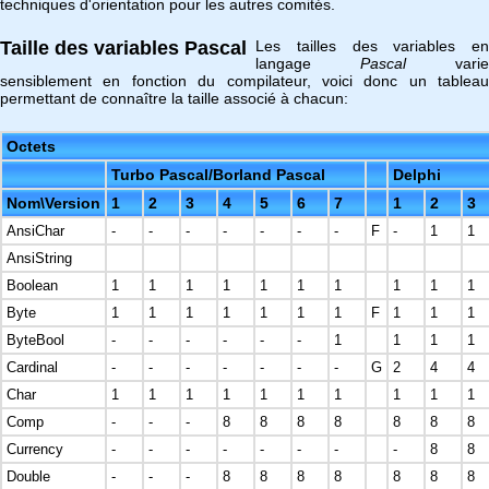
techniques d'orientation pour les autres comités.
Taille des variables Pascal
Les tailles des variables en
langage
Pascal
varie
sensiblement en fonction du compilateur, voici donc un tableau
permettant de connaître la taille associé à chacun:
Octets
Turbo Pascal/Borland Pascal
Delphi
Nom\Version
1
2
3
4
5
6
7
1
2
3
AnsiChar
-
-
-
-
-
-
-
F
-
1
1
AnsiString
Boolean
1
1
1
1
1
1
1
1
1
1
Byte
1
1
1
1
1
1
1
F
1
1
1
ByteBool
-
-
-
-
-
-
1
1
1
1
Cardinal
-
-
-
-
-
-
-
G
2
4
4
Char
1
1
1
1
1
1
1
1
1
1
Comp
-
-
-
8
8
8
8
8
8
8
Currency
-
-
-
-
-
-
-
-
8
8
Double
-
-
-
8
8
8
8
8
8
8