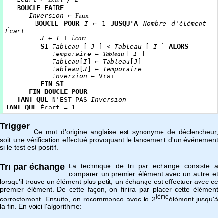
BOUCLE
FAIRE
Inversion
←
Faux
BOUCLE
POUR
JUSQU'A
I
← 1
Nombre d'élément
-
Écart
J
←
I
+
Écart
SI
ALORS
Tableau
[
J
] <
Tableau
[
I
]
Temporaire
←
Tableau
[
I
]
Tableau
[
I
] ←
Tableau
[
J
]
Tableau
[
J
] ←
Temporaire
Inversion
← Vrai
FIN SI
FIN BOUCLE POUR
TANT QUE
N'EST PAS
Inversion
TANT QUE
Écart = 1
Trigger
Ce mot d'origine anglaise est synonyme de déclencheur,
soit une vérification effectué provoquant le lancement d'un événement
si le test est positif.
Tri par échange
La technique de tri par échange consiste a
comparer un premier élément avec un autre et
lorsqu'il trouve un élément plus petit, un échange est effectuer avec ce
premier élément. De cette façon, on finira par placer cette élément
ième
correctement. Ensuite, on recommence avec le 2
élément jusqu'
la fin. En voici l'algorithme: