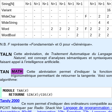
String[N]
N+1
N+1
N+1
N+1
N+1
N+1
N+1
N+1
N+1
N+
Variant
-
-
-
-
-
-
-
16
WideChar
-
-
-
-
-
-
-
F
-
2
2
WideString
-
-
-
-
-
-
-
-
4
4
Word
-
-
-
2
2
2
2
F
2
2
2
WordBool
-
-
-
-
-
-
2
2
2
2
N.B.
F
représente «
Fondamental
» et
G
pour «
Générique
».
TALN
Cette abréviation, de
Traitement Automatique du Langage
Naturel
, est concept d'analyses sémantiques et syntaxiques
faisant appel à l'intelligence artificielle.
TAN
MATH
Cette abréviation permet d'indiquer la fonction
trigonométrique permettant de retourner la tangente. Voici son
algorithme:
MODULE
TAN(
X
)
RETOURNE
SIN(
X
)/COS(
X
)
Tandy 2000
Ce nom permet d'indiquer des ordinateurs compatible au
Langage de programmation -
PC/XT fabriquer par
Radio Shack
.Voir
Assembleur 80x86 - Interruption 10h: Fonction 72h
Langage de
,