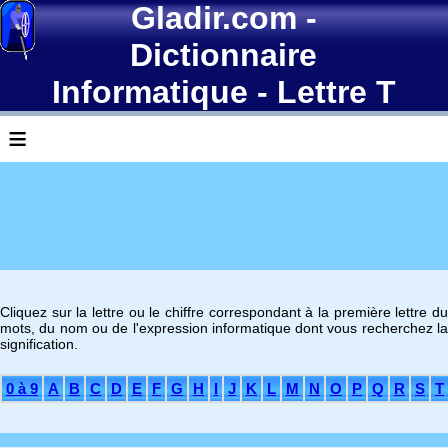
Gladir.com
-
Dictionnaire
Informatique
- Lettre T
≡
Cliquez sur la lettre ou le chiffre correspondant à la première lettre du
mots, du nom ou de l'expression informatique dont vous recherchez la
signification.
0 à 9
A
B
C
D
E
F
G
H
I
J
K
L
M
N
O
P
Q
R
S
T