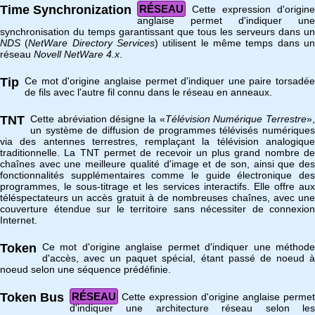
Time Synchronization
RÉSEAU
Cette expression d'origine
anglaise permet d'indiquer une
synchronisation du temps garantissant que tous les serveurs dans un
NDS
(
NetWare Directory Services
) utilisent le même temps dans u
réseau
Novell NetWare 4.x
.
Tip
Ce mot d'origine anglaise permet d'indiquer une paire torsadée
de fils avec l'autre fil connu dans le réseau en anneaux.
TNT
Cette abréviation désigne la «
Télévision Numérique Terrestre
»
un système de diffusion de programmes télévisés numériques
via des antennes terrestres, remplaçant la télévision analogique
traditionnelle. La TNT permet de recevoir un plus grand nombre de
chaînes avec une meilleure qualité d'image et de son, ainsi que des
fonctionnalités supplémentaires comme le guide électronique des
programmes, le sous-titrage et les services interactifs. Elle offre aux
téléspectateurs un accès gratuit à de nombreuses chaînes, avec une
couverture étendue sur le territoire sans nécessiter de connexion
Internet.
Token
Ce mot d'origine anglaise permet d'indiquer une méthode
d'accès, avec un paquet spécial, étant passé de noeud à
noeud selon une séquence prédéfinie.
Token Bus
RÉSEAU
Cette expression d'origine anglaise permet
d'indiquer une architecture réseau selon les