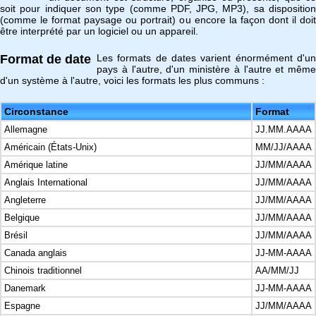
soit pour indiquer son type (comme PDF, JPG, MP3), sa disposition
(comme le format paysage ou portrait) ou encore la façon dont il doit
être interprété par un logiciel ou un appareil.
Format de date
Les formats de dates varient énormément d'un
pays à l'autre, d'un ministère à l'autre et même
d'un système à l'autre, voici les formats les plus communs :
Circonstance
Format
Allemagne
JJ.MM.AAAA
Américain (États-Unix)
MM/JJ/AAAA
Amérique latine
JJ/MM/AAAA
Anglais International
JJ/MM/AAAA
Angleterre
JJ/MM/AAAA
Belgique
JJ/MM/AAAA
Brésil
JJ/MM/AAAA
Canada anglais
JJ-MM-AAAA
Chinois traditionnel
AA/MM/JJ
Danemark
JJ-MM-AAAA
Espagne
JJ/MM/AAAA