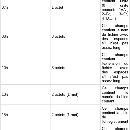
contient l'unité
(0 = unité
07h
1 octet
courante, 1=A:,
2=B:, 3=C:,
4=D:,...)
Ce champs
contient le nom
du fichier avec
08h
8 octets
des espaces
s'il n'est pas
assez long
Ce champs
contient
l'extension du
10h
3 octets
fichier avec
des espaces
s'il n'est pas
assez long
Ce champs
contient le
13h
2 octets (1 mot)
numéro du bloc
courant
Ce champs
contient la taille
15h
2 octets (1 mot)
de
l'enregistrement
Ce champs