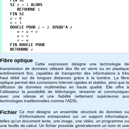
FIN SI
SI
ALORS
n
= 1
RETOURNE
1
FIN SI
u
← 0
v
← 1
BOUCLE POUR
JUSQU'A
i
← 2
n
w
←
u
+
v
u
←
v
v
←
w
FIN BOUCLE POUR
RETOURNE
v
Fibre optique
Cette expression désigne une technologie de
transmission de données utilisant des fils en verre ou en plastique
extrêmement fins, capables de transporter des informations à très
haut débit sur de longues distances grâce à la lumière. La fibre
optique permet des connexions Internet rapides et stables, ainsi que la
diffusion de données multimédias en haute qualité. Elle offre à
l'utilisateur la possibilité de télécharger, streamer et communiquer
avec une vitesse et une fiabilité nettement supérieures aux
technologies traditionnelles comme l'ADSL.
Fichier
Ce mot désigne un ensemble structuré de données ou
d'informations entreposées sur un support informatique,
telles qu'un document texte, une image, une vidéo, un programme ou
une feuille de calcul. Un fichier possède généralement un nom et une