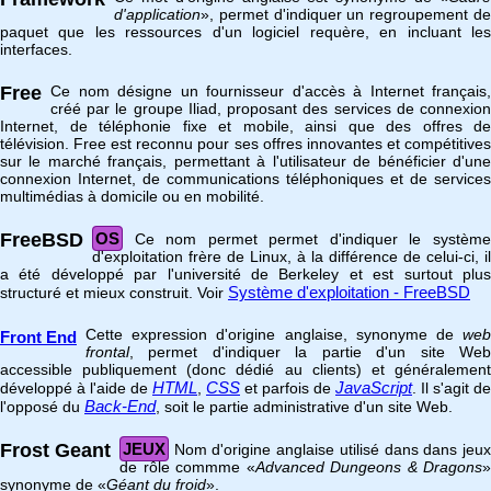
d'application
», permet d'indiquer un regroupement de
paquet que les ressources d'un logiciel requère, en incluant les
interfaces.
Free
Ce nom désigne un fournisseur d'accès à Internet français,
créé par le groupe Iliad, proposant des services de connexion
Internet, de téléphonie fixe et mobile, ainsi que des offres de
télévision. Free est reconnu pour ses offres innovantes et compétitives
sur le marché français, permettant à l'utilisateur de bénéficier d'une
connexion Internet, de communications téléphoniques et de services
multimédias à domicile ou en mobilité.
FreeBSD
OS
Ce nom permet permet d'indiquer le système
d'exploitation frère de Linux, à la différence de celui-ci, il
a été développé par l'université de Berkeley et est surtout plus
Système d'exploitation - FreeBSD
structuré et mieux construit. Voir
Cette expression d'origine anglaise, synonyme de
web
Front End
frontal
, permet d'indiquer la partie d'un site Web
accessible publiquement (donc dédié au clients) et généralement
HTML
CSS
JavaScript
développé à l'aide de
,
et parfois de
. Il s'agit de
Back-End
l'opposé du
, soit le partie administrative d'un site Web.
Frost Geant
JEUX
Nom d'origine anglaise utilisé dans dans jeux
de rôle commme «
Advanced Dungeons & Dragons
»
synonyme de «
Géant du froid
».