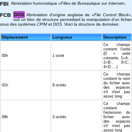
FBI
Abréviation humoristique «
Filles de Bureautique sur Internet
».
FCB
DOS
Abréviation d'origine anglaise de «
File Control Block
»
soit un bloc de structure permettant la manipulation d'un fichier
sous des systèmes
CP/M
et
DOS
. Voici la structure de données:
Déplacement
Longueur
Description
Ce champs
contient l'unité
(0 = unité
00h
1 octet
courante, 1=A:,
2=B:, 3=C:,
4=D:,...)
Ce champs
contient le nom
du fichier avec
01h
8 octets
des espaces
s'il n'est pas
assez long
Ce champs
contient
l'extension du
09h
3 octets
fichier avec
des espaces
s'il n'est pas
assez long