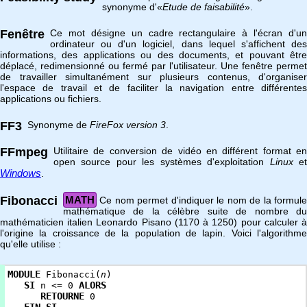
synonyme d'«
Etude de faisabilité
».
Fenêtre
Ce mot désigne un cadre rectangulaire à l'écran d'un
ordinateur ou d'un logiciel, dans lequel s'affichent des
informations, des applications ou des documents, et pouvant être
déplacé, redimensionné ou fermé par l'utilisateur. Une fenêtre permet
de travailler simultanément sur plusieurs contenus, d'organiser
l'espace de travail et de faciliter la navigation entre différentes
applications ou fichiers.
FF3
Synonyme de
FireFox version 3
.
FFmpeg
Utilitaire de conversion de vidéo en différent format en
open source pour les systèmes d'exploitation
Linux
e
Windows
.
Fibonacci
MATH
Ce nom permet d'indiquer le nom de la formule
mathématique de la célèbre suite de nombre du
mathématicien italien Leonardo Pisano (1170 à 1250) pour calculer à
l'origine la croissance de la population de lapin. Voici l'algorithme
qu'elle utilise :
MODULE
Fibonacci(
n
)
SI
ALORS
n <= 0
RETOURNE
0