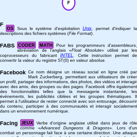
F
F
OS
Unix
Sous le système d'exploitation
, permet d'indiquer la
descriptions des fichiers systèmes (
File Format
).
FABS
CODER
MATH
Pour les programmeurs d'assembleurs
abréviation de l'anglais «
Float Absolute
» utilisé par le
INTEL
coprocesseurs du fabricant
. Cette instruction permet d
convertir la valeur du registre ST(0) en valeur absolue.
Facebook
Ce nom désigne un réseau social en ligne créé par
Mark Zuckerberg, permettant aux utilisateurs de créer
un profil, partager des informations, des photos, des vidéos et interagir
avec des amis, des groupes ou des pages. Facebook offre également
des fonctionnalités telles que la messagerie instantanée, les
événements, les publicités ciblées et les groupes thématiques. Il
permet à l'utilisateur de rester connecté avec son entourage, découvrir
du contenu, participer à des communautés et interagir socialement
dans un environnement numérique.
Facing
JEUX
Verbe d'origine anglaise utilisé dans jeux de rôle
comme «
Advanced Dungeons & Dragons
». Lors d'un
combat un personnage fait face à une certaine direction. Une attaque