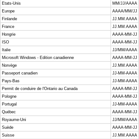
Etats-Unis
MM/JJ/AAAA
Europe
AAAA/MM/JJ
Finlande
JJ.MM.AAAA
France
JJ.MM.AAAA
Hongrie
AAAA-MM-JJ
ISO
AAAA-MM-JJ
Italie
JJ/MM/AAAA
Microsoft Windows - Edition canadienne
AAAA-MM-JJ
Norvège
JJ.MM.AAAA
Passeport canadien
JJ-MM-AAAA
Pays-Bas
JJ-MM-AAAA
Permit de conduire de l'Ontario au Canada
AAAA-MM-JJ
Pologne
AAAA-MM-JJ
Portugal
JJ-MM-AAAA
Québec
AAAA-MM-JJ
Royaume-Uni
JJ/MM/AAAA
Suède
AAAA-MM-JJ
Suisse
JJ.MM.AAAA