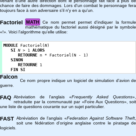
venant d'une autre direction dont le personnage fait face à plus de
chance de faire des dommages. Lors d'un combat le personnage fera
toujours face à son adversaire s'il n'y en a qu'un.
Factoriel
MATH
Ce nom permet permet d'indiquer la formule
mathématique du factoriel aussi désigné par le symbole
«!». Voici l'algorithme qu'elle utilise:
MODULE
Factoriel(
N
)
SI
ALORS
N
> 1
RETOURNE
n * Factoriel(N - 1)
SINON
RETOURNE
1
FIN SI
Falcon
Ce nom propre indique un logiciel de simulation d'avion de
guerre.
FAQ
Abréviation de l'anglais «
Frequently Asked Questions
»,
retraduite par la communauté par «Foire Aux Questions», soit
une liste de questions courante sur un sujet particulier.
FAST
Abréviation de l'anglais «
Federation Against Software Theft
,
soit une fédération d'origine anglaise contre le piratage de
logiciels.