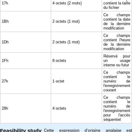
17h
4 octets (2 mots)
contient la taille
du fichier
Ce champs
contient la date
1Bh
2 octets (1 mot)
de la dernière
modification
Ce champs
contient l'heure
1Dh
2 octets (1 mot)
de la dernière
modification
Réservé pour
1Fh
8 octets
un usage
interne ou futur
Ce champs
contient le
27h
1 octet
numéro de
l'enregistrement
courant
Ce champs
contient le
numéro de
28h
4 octets
l'enregistrement
pour l'accès
séquentiel
Feasibility study
Cette expression d'origine anglaise est