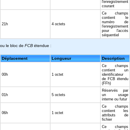
l'enregistrement
courant
Ce champs
contient le
numéro de
21h
4 octets
l'enregistrement
pour l'accès
séquentiel
ou le bloc de
FCB
étendue :
Déplacement
Longueur
Description
Ce champs
contient un
00h
1 octet
identificateur
de FCB étendu
(FFh)
Réservés par
01h
5 octets
un usage
interne ou futur
Ce champs
contient les
06h
1 octet
attributs de
fichier
Ce champs